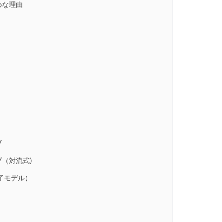
めな理由
ブ
（対流式)
終了モデル）